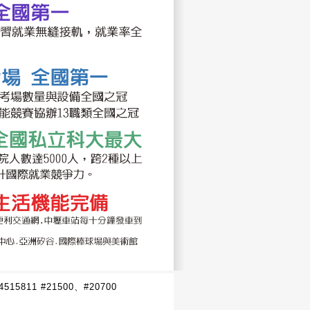
15811 #
21500
、#
20700