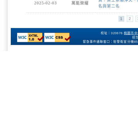
2025-02-03
萬能榮耀
名與第二名
1
2
校址：320676
桃園市中
招生
:::
緊急事件通聯窗口：駐警衛室分機
85
153