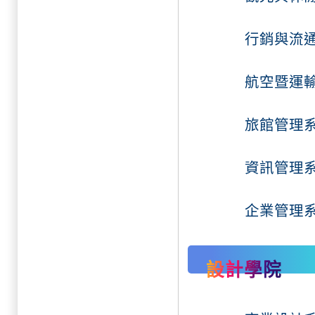
行銷與流
航空暨運
旅館管理
資訊管理
企業管理系