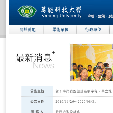
:::
關於萬能
學術單位
行政單位
:::
公告主旨
賀！時尚造型設計系劉宇程、蔡立炫
公告日期
2019/11/26～2020/08/31
連 絡 人
時尚造型設計系