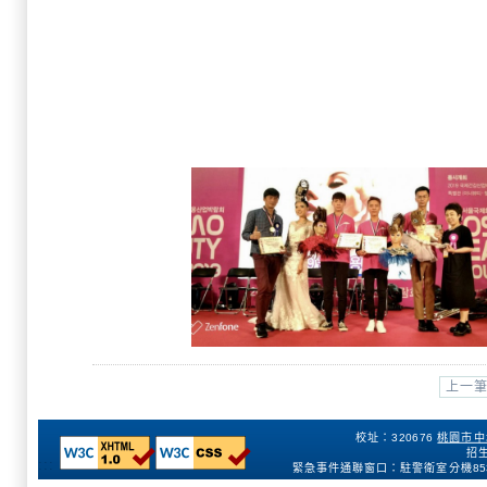
上一
校址：320676
桃園市中
招生
:::
緊急事件通聯窗口：駐警衛室分機
85