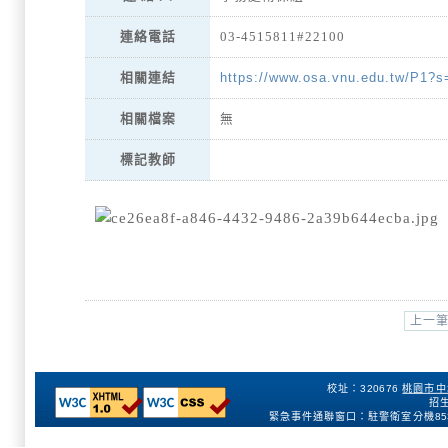
連絡電話
03-4515811#22100
https://www.osa.vnu.edu.tw/P1?
相關連結
相關檔案
無
標記教師
上一
校址：320676
桃園市中
招生
:::
緊急事件通聯窗口：駐警衛室分機
85
154