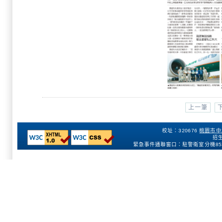
上一筆
校址：320676
桃園市中
招生
:::
緊急事件通聯窗口：駐警衛室分機
85
153