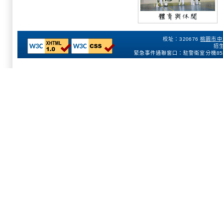
校址：320676
桃園市中
招生
:::
緊急事件通聯窗口：駐警衛室分機
85
153