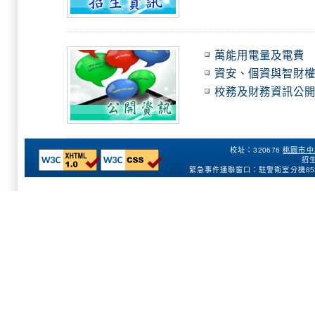
萬能用電量及電費
資安、個資與智財
校務及財務資訊公
校址：320676
桃園市中
招生
:::
緊急事件通聯窗口：駐警衛室分機
85
154