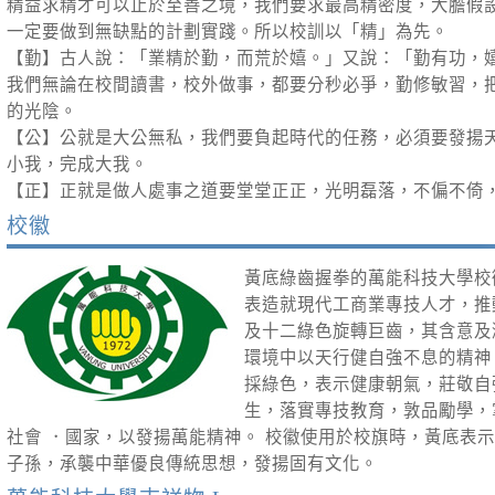
精益求精才可以止於至善之境，我們要求最高精密度，大膽假
一定要做到無缺點的計劃實踐。所以校訓以「精」為先。
【勤】古人說：「業精於勤，而荒於嬉。」又說：「勤有功，
我們無論在校間讀書，校外做事，都要分秒必爭，勤修敏習，
的光陰。
【公】公就是大公無私，我們要負起時代的任務，必須要發揚
小我，完成大我。
【正】正就是做人處事之道要堂堂正正，光明磊落，不偏不倚
校徽
黃底綠齒握拳的萬能科技大學校
表造就現代工商業專技人才，推
及十二綠色旋轉巨齒，其含意及
環境中以天行健自強不息的精神，
採綠色，表示健康朝氣，莊敬自
生，落實專技教育，敦品勵學，
社會 ．國家，以發揚萬能精神。 校徽使用於校旗時，黃底表
子孫，承襲中華優良傳統思想，發揚固有文化。