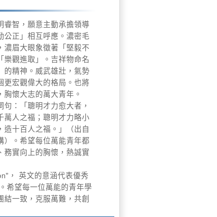
明睿智，願意主動承擔領導
勤公正」相互呼應。濃密毛
，濃眉大眼象徵著「堅毅不
「樂觀進取」。吉祥物命名
」的精神。威武雄壯，氣勢
個更宏觀偉大的格局。也將
，胸懷大志的萬大青年。
詞句：「聰明才力愈大者，
千萬人之福；聰明才力略小
，造十百人之福。」（出自
講）。希望每位萬能青年都
、務實向上的胸懷，熱誠實
ion”， 英文的意涵代表優秀
音。希望每一位萬能的青年學
團結一致，克服萬難，共創