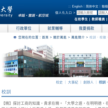
:::
English
｜
简体中文
｜
聯絡
個人化入口 >
在校學生
|
教師職員
位
行政單位
就業輔導
我要捐款
您現在的位置：
首頁
>
關於萬能
>
萬能簡介
>
校訓．校徽
校史
｜
大事紀
｜
創辦人
｜
校訓
校訓
【精】探討工商的知識，貴求在精。「大學之道，在明明德，