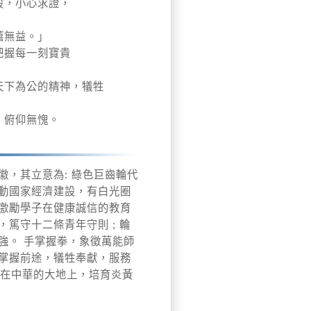
設，小心求證，
嬉無益。」
把握每一刻寶貴
天下為公的精神，犠牲
，俯仰無愧。
徽，其立意為: 綠色巨齒輪代
動國家經濟建設，有白光圈
激勵學子在健康誠信的教育
篤守十二條青年守則 ; 輪
強。 手掌握拳，象徵萬能師
掌握前途，犠牲奉獻，服務
示在中華的大地上，培育炎黃