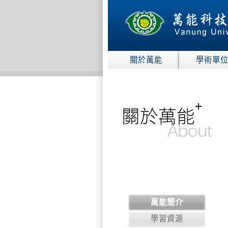
:::
關於萬能
學術單
:::
萬能簡介
學習資源