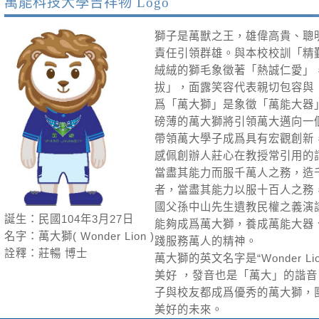
萬能科技大學吉祥物 Logo
獅子是萬獸之王，雄偉高貴、聰
責任引領群雄。與本校校訓「精
絨絨的獅毛象徵著「熱誠仁愛」
拔」，面露笑容代表親切包容與
爲「萬大獅」是象徵「萬能大器
磅薄的萬大獅將引領萬大邁向一
帶領萬大學子成爲具有宏觀創新
感佩創辦人莊心在教授常引用的
當盡其能力而服千萬人之務，造
者，當盡其能力以服十百人之務
國父孫中山先生遺教民權之義演
誕生：民國104年3月27日
能夠成爲萬大獅，養成萬能大器
名字：萬大獅( Wonder Lion )
踐服務萬人的精神。
詮釋：莊暢 博士
萬大獅的英文名字是“Wonder L
美好 ，發音也是「萬大」的諧
子與校友都成爲優秀的萬大獅，
美好的未來。