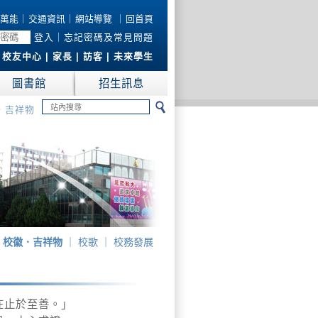
萬能
｜
交通資訊
｜
網站導覽
｜
回首頁
登入
｜
忘記密碼及常見問題
|
校友中心
|
家長
|
訪客
|
未來學生
圖書館
招生訊息
．吉祥物
．校徽．吉祥物
｜
校歌
｜
校務發展
在止於至善。」