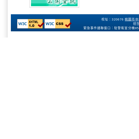
校址：320676
桃園市中
招生
:::
緊急事件通聯窗口：駐警衛室分機
85
153